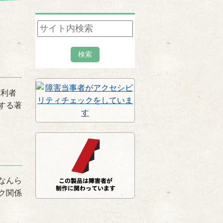
権利者
する著
なんら
ク関係